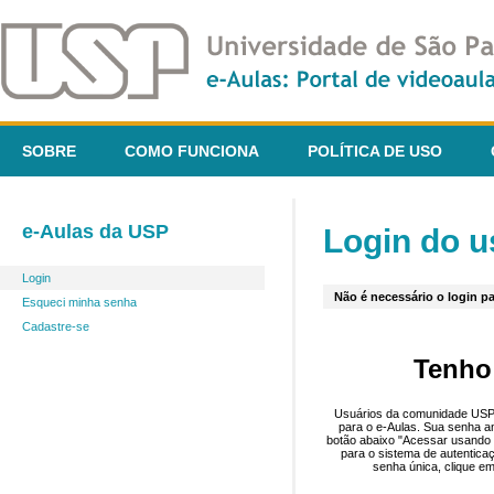
SOBRE
COMO FUNCIONA
POLÍTICA DE USO
e-Aulas da USP
Login do u
Login
Não é necessário o login pa
Esqueci minha senha
Cadastre-se
Tenho
Usuários da comunidade USP 
para o e-Aulas. Sua senha an
botão abaixo "Acessar usando 
para o sistema de autentica
senha única, clique em