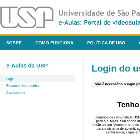
SOBRE
COMO FUNCIONA
POLÍTICA DE USO
e-Aulas da USP
Login do u
Login
Não é necessário o login pa
Esqueci minha senha
Cadastre-se
Tenho
Usuários da comunidade USP 
para o e-Aulas. Sua senha an
botão abaixo "Acessar usando 
para o sistema de autentica
senha única, clique em