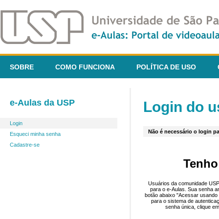
SOBRE
COMO FUNCIONA
POLÍTICA DE USO
e-Aulas da USP
Login do u
Login
Não é necessário o login pa
Esqueci minha senha
Cadastre-se
Tenho
Usuários da comunidade USP 
para o e-Aulas. Sua senha an
botão abaixo "Acessar usando 
para o sistema de autentica
senha única, clique em