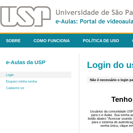
SOBRE
COMO FUNCIONA
POLÍTICA DE USO
e-Aulas da USP
Login do u
Login
Não é necessário o login pa
Esqueci minha senha
Cadastre-se
Tenho
Usuários da comunidade USP 
para o e-Aulas. Sua senha an
botão abaixo "Acessar usando 
para o sistema de autentica
senha única, clique em