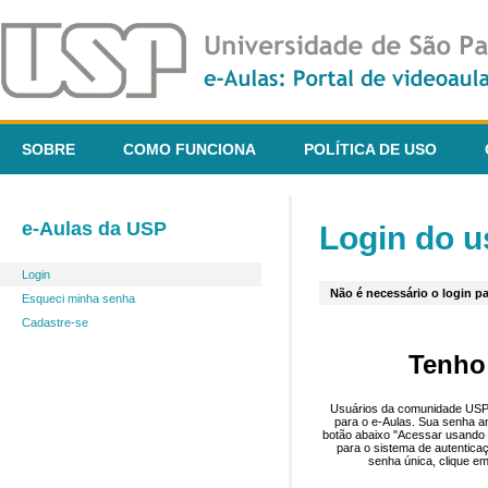
SOBRE
COMO FUNCIONA
POLÍTICA DE USO
e-Aulas da USP
Login do u
Login
Não é necessário o login pa
Esqueci minha senha
Cadastre-se
Tenho
Usuários da comunidade USP 
para o e-Aulas. Sua senha an
botão abaixo "Acessar usando 
para o sistema de autentica
senha única, clique em