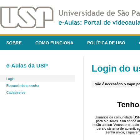
SOBRE
COMO FUNCIONA
POLÍTICA DE USO
e-Aulas da USP
Login do u
Login
Não é necessário o login pa
Esqueci minha senha
Cadastre-se
Tenho
Usuários da comunidade USP 
para o e-Aulas. Sua senha an
botão abaixo "Acessar usando 
para o sistema de autentica
senha única, clique em