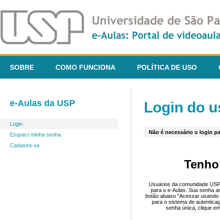
SOBRE
COMO FUNCIONA
POLÍTICA DE USO
e-Aulas da USP
Login do u
Login
Não é necessário o login pa
Esqueci minha senha
Cadastre-se
Tenho
Usuários da comunidade USP 
para o e-Aulas. Sua senha an
botão abaixo "Acessar usando 
para o sistema de autentica
senha única, clique em