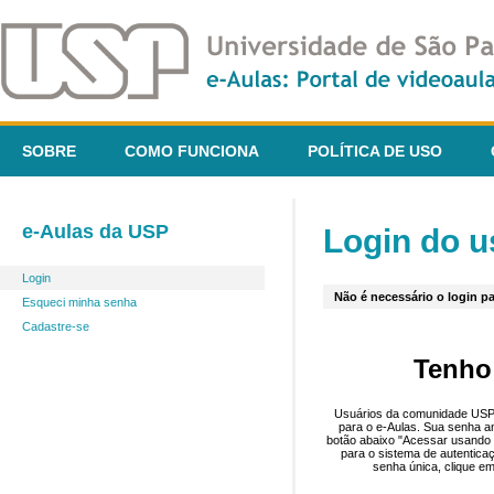
SOBRE
COMO FUNCIONA
POLÍTICA DE USO
e-Aulas da USP
Login do u
Login
Não é necessário o login pa
Esqueci minha senha
Cadastre-se
Tenho
Usuários da comunidade USP 
para o e-Aulas. Sua senha an
botão abaixo "Acessar usando 
para o sistema de autentica
senha única, clique em