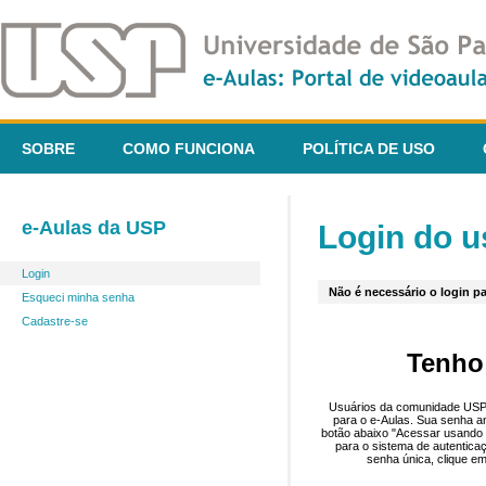
SOBRE
COMO FUNCIONA
POLÍTICA DE USO
e-Aulas da USP
Login do u
Login
Não é necessário o login pa
Esqueci minha senha
Cadastre-se
Tenho
Usuários da comunidade USP 
para o e-Aulas. Sua senha an
botão abaixo "Acessar usando 
para o sistema de autentica
senha única, clique em