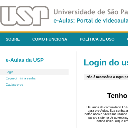
SOBRE
COMO FUNCIONA
POLÍTICA DE USO
e-Aulas da USP
Login do u
Login
Não é necessário o login pa
Esqueci minha senha
Cadastre-se
Tenho
Usuários da comunidade USP 
para o e-Aulas. Sua senha an
botão abaixo "Acessar usando 
para o sistema de autentica
senha única, clique em