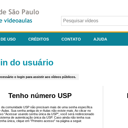
 DE USO
CRÉDITOS
CONTATO
AJUDA
in do usuário
cessário o login para assistir aos vídeos públicos.
Tenho número USP
 da comunidade USP não precisam mais de uma senha específica
e-Aulas. Sua senha antiga do e-Aulas não existe mais. Ao clicar no
ixo "Acessar usando senha única da USP", você será redirecionado
sistema de autenticação única da USP. Caso ainda não tenha sua
enha única, clique em "Primeiro acesso" na página a seguir.