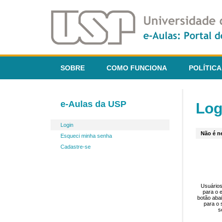
SOBRE
COMO FUNCIONA
POLÍTICA
e-Aulas da USP
Log
Login
Não é ne
Esqueci minha senha
Cadastre-se
Usuários
para o 
botão aba
para o 
s