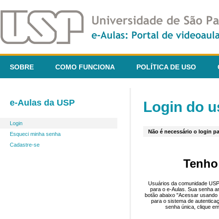
SOBRE
COMO FUNCIONA
POLÍTICA DE USO
e-Aulas da USP
Login do u
Login
Não é necessário o login pa
Esqueci minha senha
Cadastre-se
Tenho
Usuários da comunidade USP 
para o e-Aulas. Sua senha an
botão abaixo "Acessar usando 
para o sistema de autentica
senha única, clique em