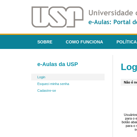
SOBRE
COMO FUNCIONA
POLÍTICA
e-Aulas da USP
Log
Login
Não é ne
Esqueci minha senha
Cadastre-se
Usuários
para o 
botão aba
para o 
s