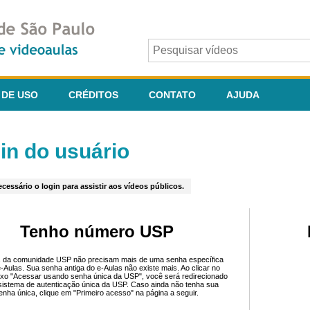
 DE USO
CRÉDITOS
CONTATO
AJUDA
in do usuário
cessário o login para assistir aos vídeos públicos.
Tenho número USP
 da comunidade USP não precisam mais de uma senha específica
e-Aulas. Sua senha antiga do e-Aulas não existe mais. Ao clicar no
ixo "Acessar usando senha única da USP", você será redirecionado
sistema de autenticação única da USP. Caso ainda não tenha sua
enha única, clique em "Primeiro acesso" na página a seguir.