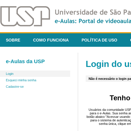
SOBRE
COMO FUNCIONA
POLÍTICA DE USO
e-Aulas da USP
Login do u
Login
Não é necessário o login pa
Esqueci minha senha
Cadastre-se
Tenho
Usuários da comunidade USP 
para o e-Aulas. Sua senha an
botão abaixo "Acessar usando 
para o sistema de autentica
senha única, clique em