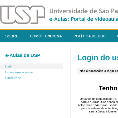
SOBRE
COMO FUNCIONA
POLÍTICA DE USO
e-Aulas da USP
Login do u
Login
Não é necessário o login pa
Esqueci minha senha
Cadastre-se
Tenho
Usuários da comunidade USP 
para o e-Aulas. Sua senha an
botão abaixo "Acessar usando 
para o sistema de autentica
senha única, clique em