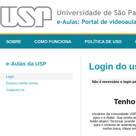
SOBRE
COMO FUNCIONA
POLÍTICA DE USO
e-Aulas da USP
Login do u
Login
Não é necessário o login pa
Esqueci minha senha
Cadastre-se
Tenho
Usuários da comunidade USP 
para o e-Aulas. Sua senha an
botão abaixo "Acessar usando 
para o sistema de autentica
senha única, clique em