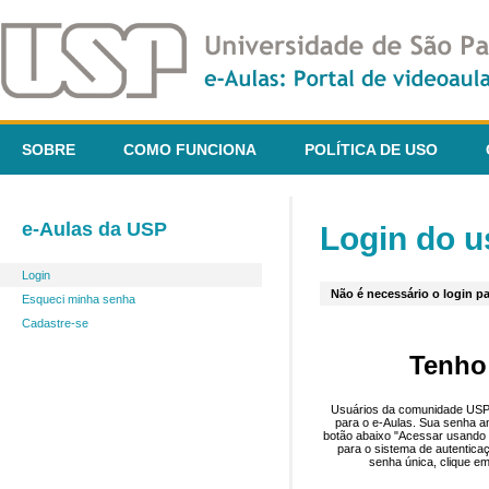
SOBRE
COMO FUNCIONA
POLÍTICA DE USO
e-Aulas da USP
Login do u
Login
Não é necessário o login pa
Esqueci minha senha
Cadastre-se
Tenho
Usuários da comunidade USP 
para o e-Aulas. Sua senha an
botão abaixo "Acessar usando 
para o sistema de autentica
senha única, clique em