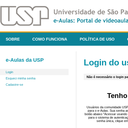
SOBRE
COMO FUNCIONA
POLÍTICA DE USO
e-Aulas da USP
Login do u
Login
Não é necessário o login pa
Esqueci minha senha
Cadastre-se
Tenho
Usuários da comunidade USP 
para o e-Aulas. Sua senha an
botão abaixo "Acessar usando 
para o sistema de autentica
senha única, clique em