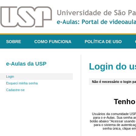
SOBRE
COMO FUNCIONA
POLÍTICA DE USO
e-Aulas da USP
Login do u
Login
Não é necessário o login pa
Esqueci minha senha
Cadastre-se
Tenho
Usuários da comunidade USP 
para o e-Aulas. Sua senha an
botão abaixo "Acessar usando 
para o sistema de autentica
senha única, clique em