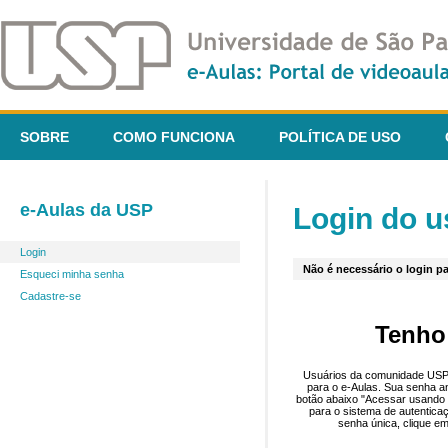
SOBRE
COMO FUNCIONA
POLÍTICA DE USO
e-Aulas da USP
Login do u
Login
Não é necessário o login pa
Esqueci minha senha
Cadastre-se
Tenho
Usuários da comunidade USP 
para o e-Aulas. Sua senha an
botão abaixo "Acessar usando 
para o sistema de autentica
senha única, clique em