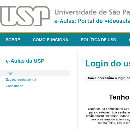
SOBRE
COMO FUNCIONA
POLÍTICA DE USO
e-Aulas da USP
Login do u
Login
Não é necessário o login pa
Esqueci minha senha
Cadastre-se
Tenho
Usuários da comunidade USP 
para o e-Aulas. Sua senha an
botão abaixo "Acessar usando 
para o sistema de autentica
senha única, clique em