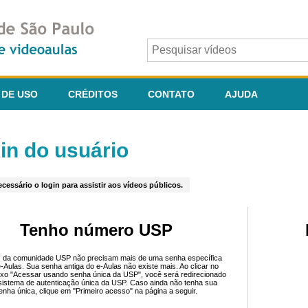
 DE USO
CRÉDITOS
CONTATO
AJUDA
in do usuário
cessário o login para assistir aos vídeos públicos.
Tenho número USP
 da comunidade USP não precisam mais de uma senha específica
e-Aulas. Sua senha antiga do e-Aulas não existe mais. Ao clicar no
ixo "Acessar usando senha única da USP", você será redirecionado
sistema de autenticação única da USP. Caso ainda não tenha sua
enha única, clique em "Primeiro acesso" na página a seguir.