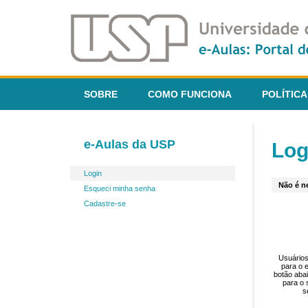
SOBRE
COMO FUNCIONA
POLÍTICA
e-Aulas da USP
Log
Login
Não é ne
Esqueci minha senha
Cadastre-se
Usuários
para o 
botão aba
para o 
s