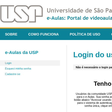
SOBRE
COMO FUNCIONA
POLÍTICA DE USO
e-Aulas da USP
Login do u
Login
Não é necessário o login pa
Esqueci minha senha
Cadastre-se
Tenho
Usuários da comunidade USP 
para o e-Aulas. Sua senha an
botão abaixo "Acessar usando 
para o sistema de autentica
senha única, clique em