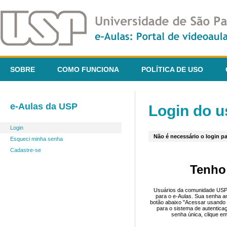
SOBRE
COMO FUNCIONA
POLÍTICA DE USO
e-Aulas da USP
Login do u
Login
Não é necessário o login pa
Esqueci minha senha
Cadastre-se
Tenho
Usuários da comunidade USP 
para o e-Aulas. Sua senha an
botão abaixo "Acessar usando 
para o sistema de autentica
senha única, clique em