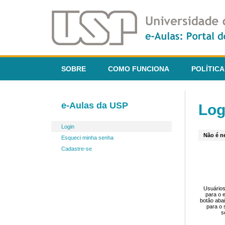
SOBRE
COMO FUNCIONA
POLÍTICA
e-Aulas da USP
Log
Login
Não é ne
Esqueci minha senha
Cadastre-se
Usuários
para o 
botão aba
para o 
s