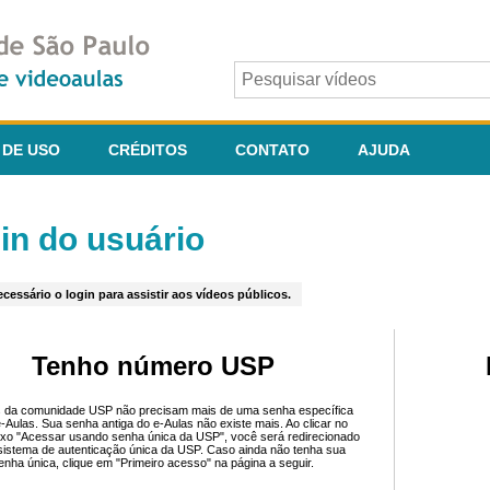
 DE USO
CRÉDITOS
CONTATO
AJUDA
in do usuário
cessário o login para assistir aos vídeos públicos.
Tenho número USP
 da comunidade USP não precisam mais de uma senha específica
e-Aulas. Sua senha antiga do e-Aulas não existe mais. Ao clicar no
ixo "Acessar usando senha única da USP", você será redirecionado
sistema de autenticação única da USP. Caso ainda não tenha sua
enha única, clique em "Primeiro acesso" na página a seguir.