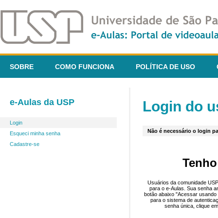
SOBRE
COMO FUNCIONA
POLÍTICA DE USO
e-Aulas da USP
Login do u
Login
Não é necessário o login pa
Esqueci minha senha
Cadastre-se
Tenho
Usuários da comunidade USP 
para o e-Aulas. Sua senha an
botão abaixo "Acessar usando 
para o sistema de autentica
senha única, clique em