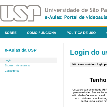
SOBRE
COMO FUNCIONA
POLÍTICA DE USO
e-Aulas da USP
Login do u
Login
Não é necessário o login pa
Esqueci minha senha
Cadastre-se
Tenho
Usuários da comunidade USP 
para o e-Aulas. Sua senha an
botão abaixo "Acessar usando 
para o sistema de autentica
senha única, clique em