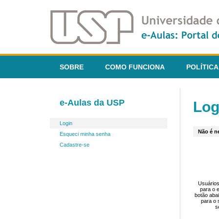
SOBRE
COMO FUNCIONA
POLÍTICA
e-Aulas da USP
Log
Login
Não é ne
Esqueci minha senha
Cadastre-se
Usuários
para o 
botão aba
para o 
s