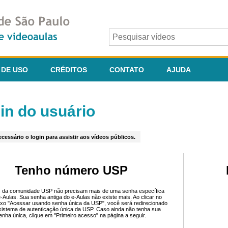
 DE USO
CRÉDITOS
CONTATO
AJUDA
in do usuário
cessário o login para assistir aos vídeos públicos.
Tenho número USP
 da comunidade USP não precisam mais de uma senha específica
e-Aulas. Sua senha antiga do e-Aulas não existe mais. Ao clicar no
ixo "Acessar usando senha única da USP", você será redirecionado
sistema de autenticação única da USP. Caso ainda não tenha sua
enha única, clique em "Primeiro acesso" na página a seguir.