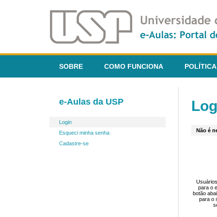
SOBRE
COMO FUNCIONA
POLÍTICA
e-Aulas da USP
Log
Login
Não é ne
Esqueci minha senha
Cadastre-se
Usuários
para o 
botão aba
para o 
s