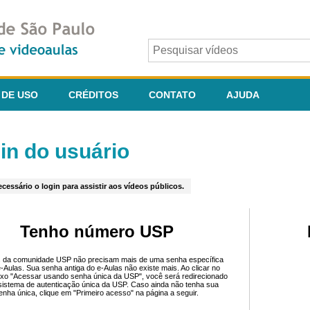
 DE USO
CRÉDITOS
CONTATO
AJUDA
in do usuário
cessário o login para assistir aos vídeos públicos.
Tenho número USP
 da comunidade USP não precisam mais de uma senha específica
e-Aulas. Sua senha antiga do e-Aulas não existe mais. Ao clicar no
ixo "Acessar usando senha única da USP", você será redirecionado
sistema de autenticação única da USP. Caso ainda não tenha sua
enha única, clique em "Primeiro acesso" na página a seguir.