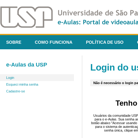
SOBRE
COMO FUNCIONA
POLÍTICA DE USO
e-Aulas da USP
Login do u
Login
Não é necessário o login pa
Esqueci minha senha
Cadastre-se
Tenho
Usuários da comunidade USP 
para o e-Aulas. Sua senha an
botão abaixo "Acessar usando 
para o sistema de autentica
senha única, clique em