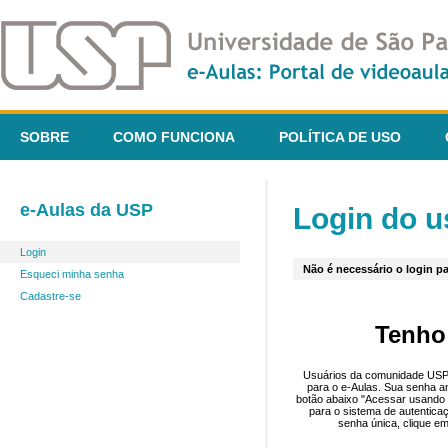
SOBRE
COMO FUNCIONA
POLÍTICA DE USO
e-Aulas da USP
Login do u
Login
Não é necessário o login pa
Esqueci minha senha
Cadastre-se
Tenho
Usuários da comunidade USP 
para o e-Aulas. Sua senha an
botão abaixo "Acessar usando 
para o sistema de autentica
senha única, clique em