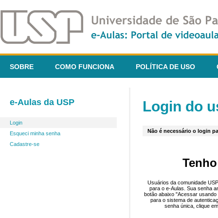
SOBRE
COMO FUNCIONA
POLÍTICA DE USO
e-Aulas da USP
Login do u
Login
Não é necessário o login pa
Esqueci minha senha
Cadastre-se
Tenho
Usuários da comunidade USP 
para o e-Aulas. Sua senha an
botão abaixo "Acessar usando 
para o sistema de autentica
senha única, clique em