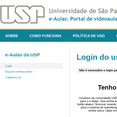
SOBRE
COMO FUNCIONA
POLÍTICA DE USO
e-Aulas da USP
Login do u
Login
Não é necessário o login pa
Esqueci minha senha
Cadastre-se
Tenho
Usuários da comunidade USP 
para o e-Aulas. Sua senha an
botão abaixo "Acessar usando 
para o sistema de autentica
senha única, clique em