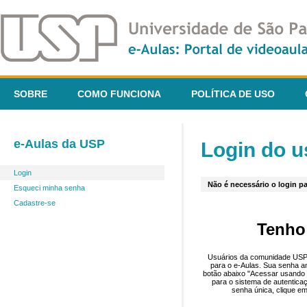
SOBRE
COMO FUNCIONA
POLÍTICA DE USO
e-Aulas da USP
Login do u
Login
Não é necessário o login pa
Esqueci minha senha
Cadastre-se
Tenho
Usuários da comunidade USP 
para o e-Aulas. Sua senha an
botão abaixo "Acessar usando 
para o sistema de autentica
senha única, clique em