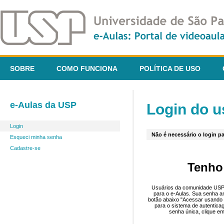
SOBRE
COMO FUNCIONA
POLÍTICA DE USO
e-Aulas da USP
Login do u
Login
Não é necessário o login pa
Esqueci minha senha
Cadastre-se
Tenho
Usuários da comunidade USP 
para o e-Aulas. Sua senha an
botão abaixo "Acessar usando 
para o sistema de autentica
senha única, clique em