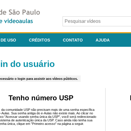
 DE USO
CRÉDITOS
CONTATO
AJUDA
in do usuário
cessário o login para assistir aos vídeos públicos.
Tenho número USP
 da comunidade USP não precisam mais de uma senha específica
e-Aulas. Sua senha antiga do e-Aulas não existe mais. Ao clicar no
ixo "Acessar usando senha única da USP", você será redirecionado
sistema de autenticação única da USP. Caso ainda não tenha sua
enha única, clique em "Primeiro acesso" na página a seguir.