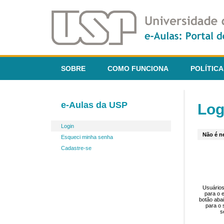
SOBRE
COMO FUNCIONA
POLÍTICA
e-Aulas da USP
Log
Login
Não é ne
Esqueci minha senha
Cadastre-se
Usuários
para o 
botão aba
para o 
s