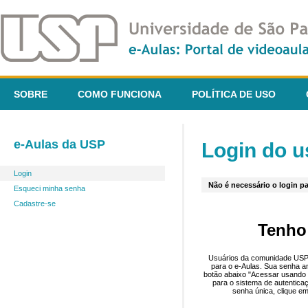
SOBRE
COMO FUNCIONA
POLÍTICA DE USO
e-Aulas da USP
Login do u
Login
Não é necessário o login pa
Esqueci minha senha
Cadastre-se
Tenho
Usuários da comunidade USP 
para o e-Aulas. Sua senha an
botão abaixo "Acessar usando 
para o sistema de autentica
senha única, clique em