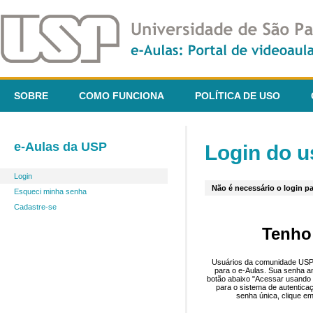
SOBRE
COMO FUNCIONA
POLÍTICA DE USO
e-Aulas da USP
Login do u
Login
Não é necessário o login pa
Esqueci minha senha
Cadastre-se
Tenho
Usuários da comunidade USP 
para o e-Aulas. Sua senha an
botão abaixo "Acessar usando 
para o sistema de autentica
senha única, clique em