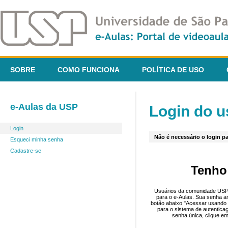
SOBRE
COMO FUNCIONA
POLÍTICA DE USO
e-Aulas da USP
Login do u
Login
Não é necessário o login pa
Esqueci minha senha
Cadastre-se
Tenho
Usuários da comunidade USP 
para o e-Aulas. Sua senha an
botão abaixo "Acessar usando 
para o sistema de autentica
senha única, clique em