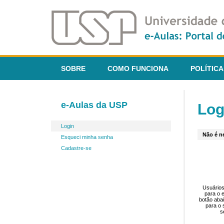
SOBRE
COMO FUNCIONA
POLÍTICA
e-Aulas da USP
Log
Login
Não é ne
Esqueci minha senha
Cadastre-se
Usuários
para o 
botão aba
para o 
s