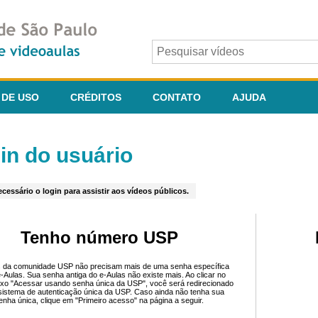
 DE USO
CRÉDITOS
CONTATO
AJUDA
in do usuário
cessário o login para assistir aos vídeos públicos.
Tenho número USP
 da comunidade USP não precisam mais de uma senha específica
e-Aulas. Sua senha antiga do e-Aulas não existe mais. Ao clicar no
ixo "Acessar usando senha única da USP", você será redirecionado
sistema de autenticação única da USP. Caso ainda não tenha sua
enha única, clique em "Primeiro acesso" na página a seguir.