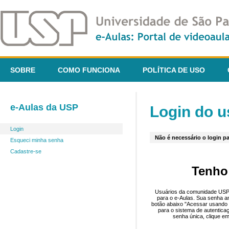
SOBRE
COMO FUNCIONA
POLÍTICA DE USO
e-Aulas da USP
Login do u
Login
Não é necessário o login pa
Esqueci minha senha
Cadastre-se
Tenho
Usuários da comunidade USP 
para o e-Aulas. Sua senha an
botão abaixo "Acessar usando 
para o sistema de autentica
senha única, clique em