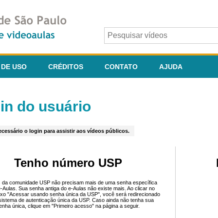
 DE USO
CRÉDITOS
CONTATO
AJUDA
in do usuário
cessário o login para assistir aos vídeos públicos.
Tenho número USP
 da comunidade USP não precisam mais de uma senha específica
e-Aulas. Sua senha antiga do e-Aulas não existe mais. Ao clicar no
ixo "Acessar usando senha única da USP", você será redirecionado
sistema de autenticação única da USP. Caso ainda não tenha sua
enha única, clique em "Primeiro acesso" na página a seguir.