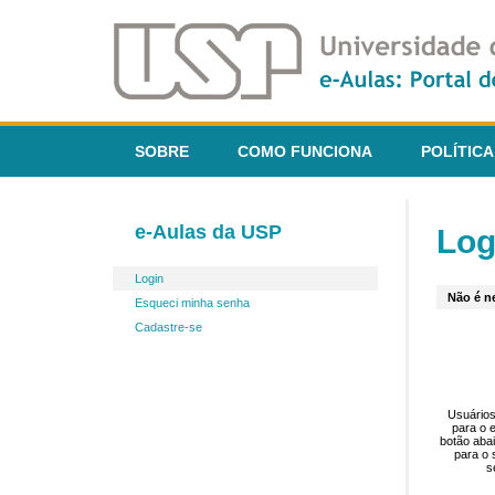
SOBRE
COMO FUNCIONA
POLÍTICA
e-Aulas da USP
Log
Login
Não é ne
Esqueci minha senha
Cadastre-se
Usuários
para o 
botão aba
para o 
s