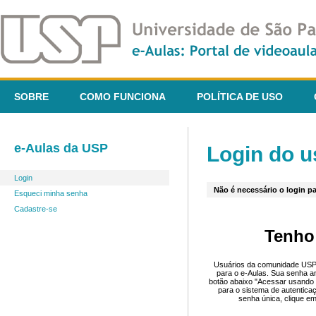
SOBRE
COMO FUNCIONA
POLÍTICA DE USO
e-Aulas da USP
Login do u
Login
Não é necessário o login pa
Esqueci minha senha
Cadastre-se
Tenho
Usuários da comunidade USP 
para o e-Aulas. Sua senha an
botão abaixo "Acessar usando 
para o sistema de autentica
senha única, clique em