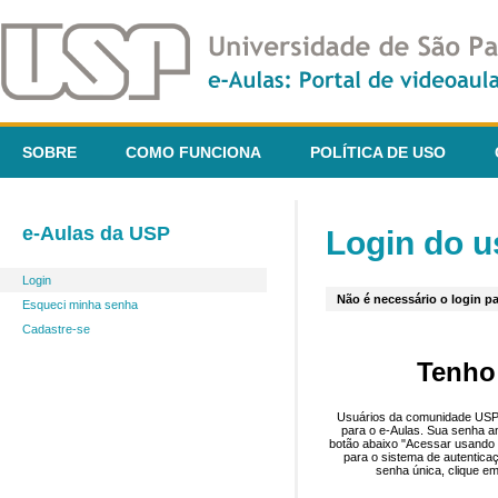
SOBRE
COMO FUNCIONA
POLÍTICA DE USO
e-Aulas da USP
Login do u
Login
Não é necessário o login pa
Esqueci minha senha
Cadastre-se
Tenho
Usuários da comunidade USP 
para o e-Aulas. Sua senha an
botão abaixo "Acessar usando 
para o sistema de autentica
senha única, clique em