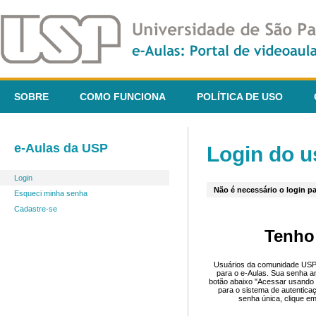
SOBRE
COMO FUNCIONA
POLÍTICA DE USO
e-Aulas da USP
Login do u
Login
Não é necessário o login pa
Esqueci minha senha
Cadastre-se
Tenho
Usuários da comunidade USP 
para o e-Aulas. Sua senha an
botão abaixo "Acessar usando 
para o sistema de autentica
senha única, clique em