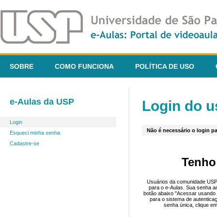
SOBRE
COMO FUNCIONA
POLÍTICA DE USO
e-Aulas da USP
Login do u
Login
Não é necessário o login pa
Esqueci minha senha
Cadastre-se
Tenho
Usuários da comunidade USP 
para o e-Aulas. Sua senha an
botão abaixo "Acessar usando 
para o sistema de autentica
senha única, clique em