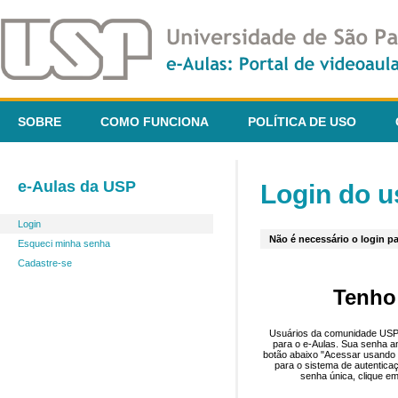
SOBRE
COMO FUNCIONA
POLÍTICA DE USO
e-Aulas da USP
Login do u
Login
Não é necessário o login pa
Esqueci minha senha
Cadastre-se
Tenho
Usuários da comunidade USP 
para o e-Aulas. Sua senha an
botão abaixo "Acessar usando 
para o sistema de autentica
senha única, clique em