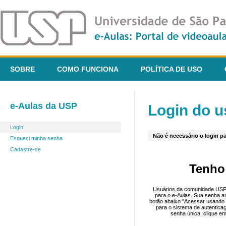
SOBRE
COMO FUNCIONA
POLÍTICA DE USO
e-Aulas da USP
Login do u
Login
Não é necessário o login pa
Esqueci minha senha
Cadastre-se
Tenho
Usuários da comunidade USP 
para o e-Aulas. Sua senha an
botão abaixo "Acessar usando 
para o sistema de autentica
senha única, clique em