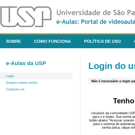
SOBRE
COMO FUNCIONA
POLÍTICA DE USO
e-Aulas da USP
Login do u
Login
Não é necessário o login pa
Esqueci minha senha
Cadastre-se
Tenho
Usuários da comunidade USP 
para o e-Aulas. Sua senha an
botão abaixo "Acessar usando 
para o sistema de autentica
senha única, clique em