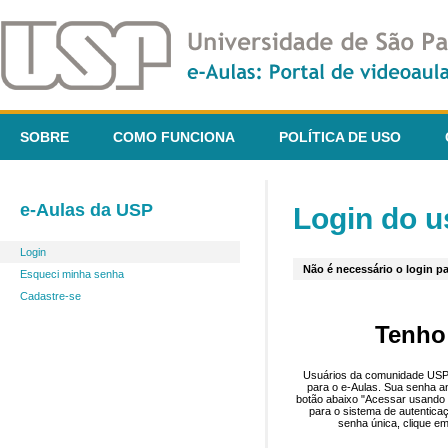
SOBRE
COMO FUNCIONA
POLÍTICA DE USO
e-Aulas da USP
Login do u
Login
Não é necessário o login pa
Esqueci minha senha
Cadastre-se
Tenho
Usuários da comunidade USP 
para o e-Aulas. Sua senha an
botão abaixo "Acessar usando 
para o sistema de autentica
senha única, clique em